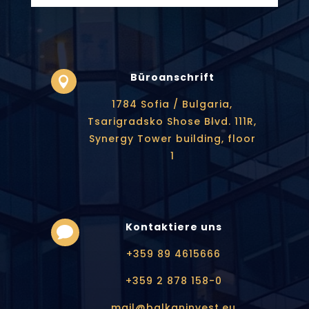
Büroanschrift

1784 Sofia / Bulgaria,
Tsarigradsko Shose Blvd. 111R,
Synergy Tower building, floor
1
Kontaktiere uns

+359 89 4615666
+359 2 878 158-0
mail@balkaninvest.eu