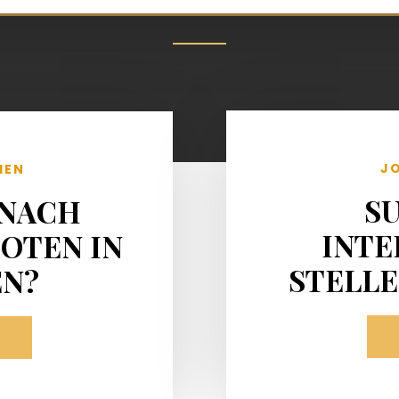
J
IEN
S
 NACH
INTE
OTEN IN
STELL
EN?