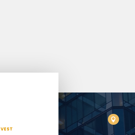

NVEST