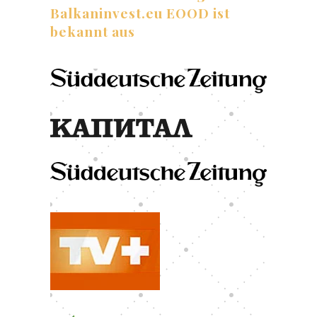
Balkaninvest.eu EOOD ist
bekannt aus