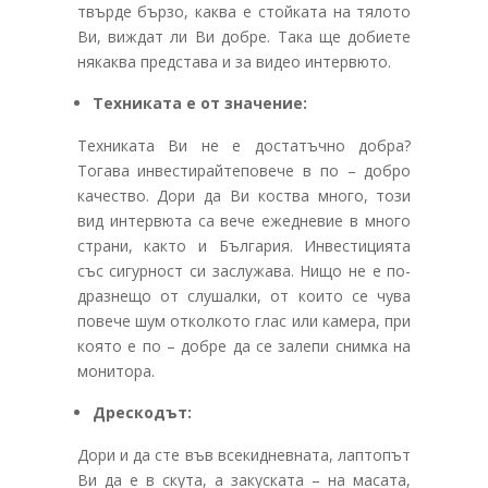
твърде бързо, каква е стойката на тялото
Ви, виждат ли Ви добре. Така ще добиете
някаква представа и за видео интервюто.
Техниката е от значение:
Техниката Ви не е достатъчно добра?
Тогава инвестирайтеповече в по – добро
качество. Дори да Ви коства много, този
вид интервюта са вече ежедневие в много
страни, както и България. Инвестицията
със сигурност си заслужава. Нищо не е по-
дразнещо от слушалки, от които се чува
повече шум отколкото глас или камера, при
която е по – добре да се залепи снимка на
монитора.
Дрескодът:
Дори и да сте във всекидневната, лаптопът
Ви да е в скута, а закуската – на масата,