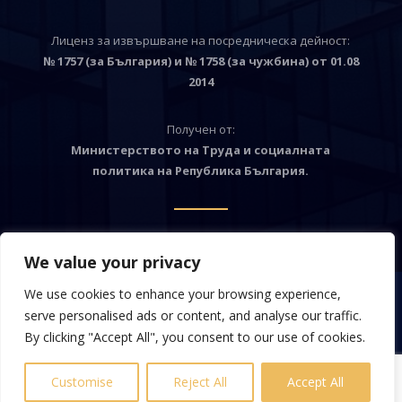
Лиценз за извършване на посредническа дейност:
№ 1757 (за България) и № 1758 (за чужбина) от 01.08
2014
Получен от:
Министерството на Труда и социалната
политика на Република България.

We value your privacy
We use cookies to enhance your browsing experience,
serve personalised ads or content, and analyse our traffic.
By clicking "Accept All", you consent to our use of cookies.
Български
Customise
Reject All
Accept All