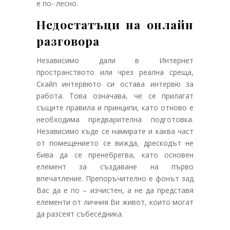
е по- лесно.
Недостатъци на онлайн
разговора
Независимо дали в Интернет
пространството или чрез реална среща,
Скайп интервюто си остава интервю за
работа. Това означава, че се прилагат
същите правила и принципи, като отново е
необходима предварителна подготовка.
Независимо къде се намирате и каква част
от помещениeто се вижда, дрескодът не
бива да се пренебрегва, като основен
елемент за създаване на първо
впечатление. Препоръчително е фонът зад
Вас да е по – изчистен, а не да представя
елементи от личния Ви живот, които могат
да разсеят събеседника.