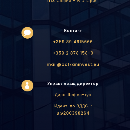
1113 София – България
Контакт

+359 89 4615666
+359 2 878 158-0
mail@balkaninvest.eu
Управляващ директор

Дирк Щефес-тун
Идент. по ЗДДС. :
BG200398264