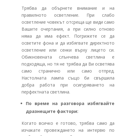
Трябва да обърнете внимание и на
правилното осветление. При слабо
осветление човекът отсреща ще види само
Вашите очертания, а при силно отново
няма да има ефект. Погрижете се да
осветите фона и да избягвате директното
осветление или сенки върху лицето си.
Обикновената слънчева светлина е
подходяща, но тя не трябва да Ви осветява
само странично или само отпред.
Настолната лампа също би свършила
добра работа при осигуряването на
перфектната светлина.
По време на разговора избягвайте
дразнещите фактори:
Когато всичко е готово, трябва само да
изчакате провеждането на интервю по