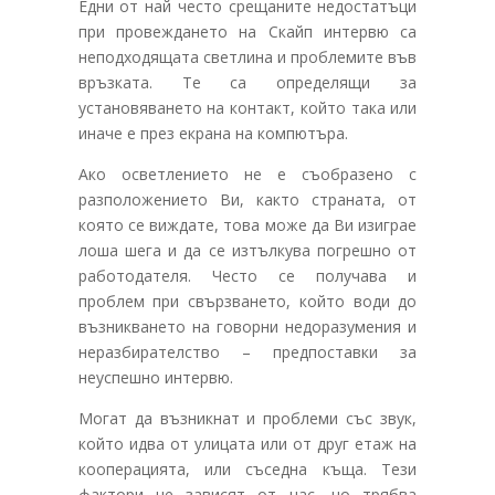
Едни от най често срещаните недостатъци
при провеждането на Скайп интервю са
неподходящата светлина и проблемите във
връзката. Те са определящи за
установяването на контакт, който така или
иначе е през екрана на компютъра.
Ако осветлението не е съобразено с
разположението Ви, както страната, от
която се виждате, това може да Ви изиграе
лоша шега и да се изтълкува погрешно от
работодателя. Често се получава и
проблем при свързването, който води до
възникването на говорни недоразумения и
неразбирателство – предпоставки за
неуспешно интервю.
Могат да възникнат и проблеми със звук,
който идва от улицата или от друг етаж на
кооперацията, или съседна къща. Тези
фактори не зависят от нас, но трябва