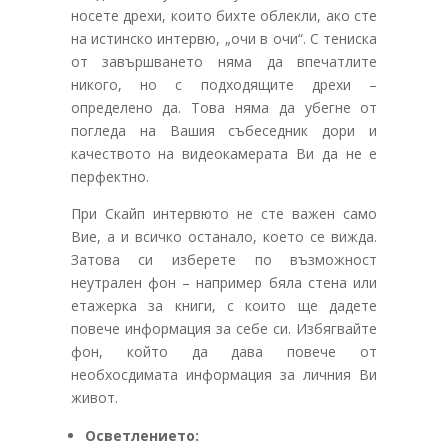
носете дрехи, които бихте облекли, ако сте
на истинско интервю, „очи в очи“. С тениска
от завършването няма да впечатлите
никого, но с подходящите дрехи –
определено да. Това няма да убегне от
погледа на Вашия събеседник дори и
качеството на видеокамерата Ви да не е
перфектно.
При Скайп интервюто не сте важен само
Вие, а и всичко останало, което се вижда.
Затова си изберете по възможност
неутрален фон – например бяла стена или
етажерка за книги, с които ще дадете
повече информация за себе си. Избягвайте
фон, който да дава повече от
необхосдимата информация за личния Ви
живот.
Осветлението: