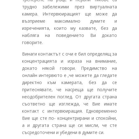
трудно забележими през виртуалната
камера. Интервюиращият ще може да
възприеме максимално думите и
изреченията, които му казвате, без да
набляга на поведението Ви докато
говорите.
Винаги контактът с очи е бил определящ за
концентрацията и израза на внимание,
докато някой говори. Предимство на
онлайн интервюто е ,че можете да гледате
директно към камерата, без да се
притеснявате, че насреща ще получите
неодобрителен поглед. От другата страна
съответно ще изглежда, че Вие имате
контакт с интервюиращия. Едновременно
Вие ще сте по- концентрирани и спокойни,
а и другата страна ще си мисли, че сте
съсредоточени и убедени в думите си.