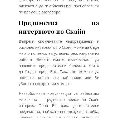
адекватно да ги обясним или пренебрегнем
по време на разговора.
Предимства на
интервюто по Скайп
Въпреки споменатите недоразумения и
рискове, интервюто по Скайп може да бъде
много полезно, за успешно реализиране на
работа. Винаги имате възможност да
напишете предварителни бележки, които
да бъдат пред Вас. Така ще можете да
прочете, което сте забравили или Ви
убягва в конкретния момент.
Невербалната комуникация се забелязва
много по – трудно по време на Скайп
интервю. Това Ви дава допълнителни
предимства, тъй като неподходяща стойка,
треперене на ръце и нервни тикове са